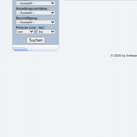
Anstellungsverhältnis :
Beschäftigung :
Pensum (von - bis) :
-
© 2026 by Softwa