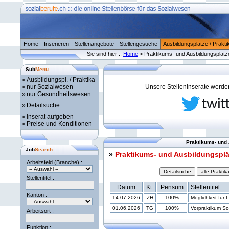
Home
Inserieren
Stellenangebote
Stellengesuche
Ausbildungsplätze / Prakti
Sie sind hier ::
Home
> Praktikums- und Ausbildungsplätz
Sub
Menu
»
Ausbildungspl. / Praktika
»
nur Sozialwesen
Unsere Stelleninserate werden 
»
nur Gesundheitswesen
»
Detailsuche
»
Inserat aufgeben
»
Preise und Konditionen
Praktikums- und 
Job
Search
»
Praktikums- und Ausbildungsplä
Arbeitsfeld (Branche) :
Stellentitel :
Datum
Kt.
Pensum
Stellentitel
Kanton :
14.07.2026
ZH
100%
Möglichkeit für 
01.06.2026
TG
100%
Vorpraktikum Soz
Arbeitsort :
Funktion :