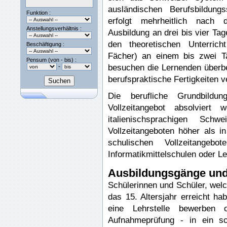
ausländischen Berufsbildung
Funktion :
erfolgt mehrheitlich nach 
Anstellungsverhältnis :
Ausbildung an drei bis vier Ta
den theoretischen Unterrich
Beschäftigung :
Fächer) an einem bis zwei Ta
Pensum (von - bis) :
besuchen die Lernenden überbet
-
berufspraktische Fertigkeiten ve
Die berufliche Grundbild
Vollzeitangebot absolviert
italienischsprachigen Sch
Vollzeitangeboten höher als 
schulischen Vollzeitangebo
Informatikmittelschulen oder L
Ausbildungsgänge un
Schülerinnen und Schüler, wel
das 15. Altersjahr erreicht h
eine Lehrstelle bewerben 
Aufnahmeprüfung - in ein sch