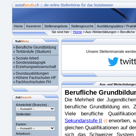
Home
Inserieren
Stellenangebote
Stellengesuche
Ausbildungsplätze / Prakti
Sie sind hier ::
Home
> Aus-/Weiterbildungen > Berufliche
Sub
Menu
»
Berufliche Grundbildung
»
Tertiärstufe (Studium)
Unsere Stelleninserate werden 
»
Soziale Arbeit
»
Sonderpädagogik
»
Erziehungswissenschaft
»
Grundausbildungen
»
Höhere Fachschulen HF
»
Fachhochschulen FH
Aus- und Weiterbidungen
Berufliche Grundbildu
Job
Search
Die Mehrheit der Jugendlichen
Arbeitsfeld (Branche) :
berufliche Grundbildung ein.
Viele berufliche Qualifika
Stellentitel :
Sekundarstufe II
erworben, w
Kanton :
gleichen Qualifikationen auf de
sich das Schweizer System v
Arbeitsort :