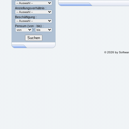
Anstellungsverhältnis :
Beschäftigung :
Pensum (von - bis) :
-
© 2026 by Softwa