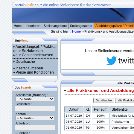
Home
Inserieren
Stellenangebote
Stellengesuche
Ausbildungsplätze / Prakti
Sie sind hier ::
Home
> Praktikums- und Ausbildungsplätz
Sub
Menu
»
Ausbildungspl. / Praktika
»
nur Sozialwesen
Unsere Stelleninserate werden 
»
nur Gesundheitswesen
»
Detailsuche
»
Inserat aufgeben
»
Preise und Konditionen
alle Prakt
Job
Search
»
alle Praktikums- und Ausbildung
Arbeitsfeld (Branche) :
Stellentitel :
Datum
Kt.
Pensum
Stellentitel
Kanton :
14.07.2026
ZH
100%
Möglichkeit für 
08.07.2026
LU
100%
Praktikant*in
Arbeitsort :
01.06.2026
TG
100%
Vorpraktikum Soz
Funktion :