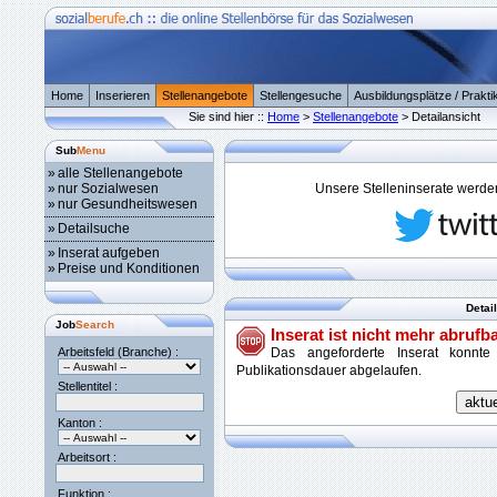
Home
Inserieren
Stellenangebote
Stellengesuche
Ausbildungsplätze / Prakti
Sie sind hier ::
Home
>
Stellenangebote
> Detailansicht
Sub
Menu
»
alle Stellenangebote
»
nur Sozialwesen
Unsere Stelleninserate werden 
»
nur Gesundheitswesen
»
Detailsuche
»
Inserat aufgeben
»
Preise und Konditionen
Detai
Job
Search
Inserat ist nicht mehr abrufba
Arbeitsfeld (Branche) :
Das angeforderte Inserat konnte
Publikationsdauer abgelaufen.
Stellentitel :
Kanton :
Arbeitsort :
Funktion :