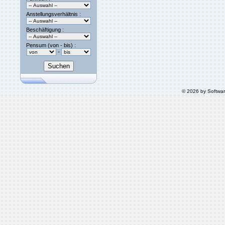
Anstellungsverhältnis :
Beschäftigung :
Pensum (von - bis) :
-
© 2026 by Softwa