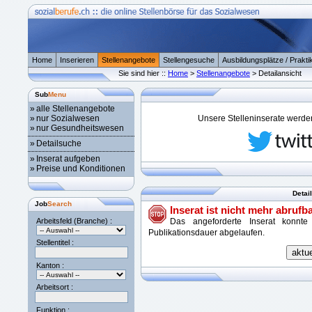
Home
Inserieren
Stellenangebote
Stellengesuche
Ausbildungsplätze / Prakti
Sie sind hier ::
Home
>
Stellenangebote
> Detailansicht
Sub
Menu
»
alle Stellenangebote
»
nur Sozialwesen
Unsere Stelleninserate werden 
»
nur Gesundheitswesen
»
Detailsuche
»
Inserat aufgeben
»
Preise und Konditionen
Detai
Job
Search
Inserat ist nicht mehr abrufba
Arbeitsfeld (Branche) :
Das angeforderte Inserat konnte
Publikationsdauer abgelaufen.
Stellentitel :
Kanton :
Arbeitsort :
Funktion :