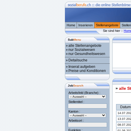
Home
Inserieren
Stellenangebote
Stelle
Sie sind hier ::
Hom
Sub
Menu
»
alle Stellenangebote
»
nur Sozialwesen
»
nur Gesundheitswesen
»
Detailsuche
»
Inserat aufgeben
»
Preise und Konditionen
Job
Search
»
alle 
Arbeitsfeld (Branche) :
Stellentitel :
Datum
Kanton :
14.07.20
13.07.20
Arbeitsort :
08.07.20
Funktion :
01.06.20