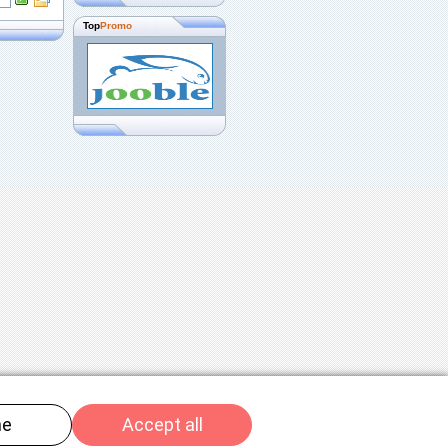
Top
Promo