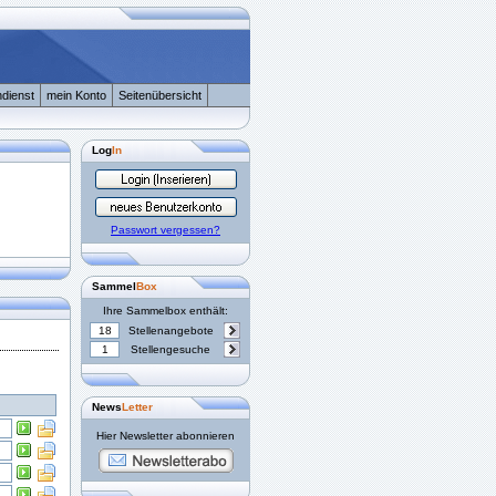
dienst
mein Konto
Seitenübersicht
Log
In
Passwort vergessen?
Sammel
Box
Ihre Sammelbox enthält:
18
Stellenangebote
1
Stellengesuche
News
Letter
Hier Newsletter abonnieren