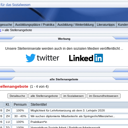
ngesuche
Ausbildungsplätze / Praktika
Ausbildung / Weiterbildung
Literaturtipps
Kunden
e
> alle Stellenangebote
Werbung
Unsere Stelleninserate werden auch in den sozialen Medien veröffentlicht ...
alle Stellenangebote
Stellenangebote
(1 - 4 von 4)
Kt.
Pensum
Stellentitel
26
ZH
100%
Möglichkeit für Lehrfortsetzung ab dem 3. Lehrjahr 2026
26
ZH
30 - 40%
Wir suchen diplomierte Mitarbeiter/in als Springer/in/Miterzieher...
26
LU
100%
Praktikant*in
26
TG
100%
Vorpraktikum Soziale Arbeit / Praktikum Arbeitsagogik