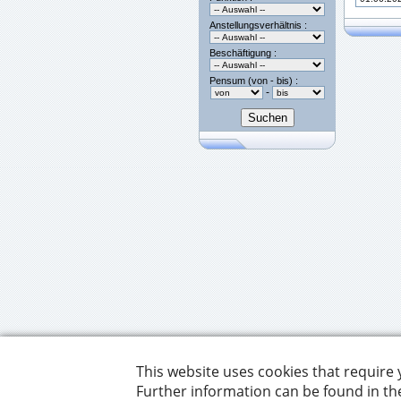
Anstellungsverhältnis :
Beschäftigung :
Pensum (von - bis) :
-