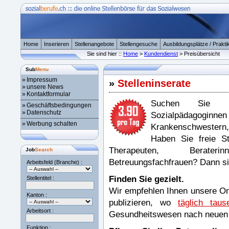
Home
Inserieren
Stellenangebote
Stellengesuche
Ausbildungsplätze / Prakti
Sie sind hier ::
Home
>
Kundendienst
> Preisübersicht
Sub
Menu
»
Impressum
»
Stelleninserate
»
unsere News
»
Kontaktformular
Suchen Sie nach
»
Geschäftsbedingungen
»
Datenschutz
Sozialpädagoginnen
»
Werbung schalten
Krankenschwestern,
Haben Sie freie S
Therapeuten, Berateri
Job
Search
Betreuungsfachfrauen? Dann sin
Arbeitsfeld (Branche) :
Finden Sie gezielt.
Stellentitel :
Wir empfehlen Ihnen unsere Onl
Kanton :
publizieren, wo
täglich taus
Arbeitsort :
Gesundheitswesen nach neuen
Funktion :