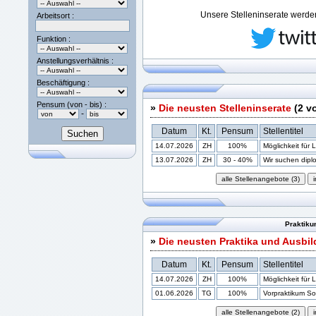
Unsere Stelleninserate werden 
Arbeitsort :
Funktion :
Anstellungsverhältnis :
Beschäftigung :
Pensum (von - bis) :
»
Die neusten Stelleninserate
(2 v
-
Datum
Kt.
Pensum
Stellentitel
14.07.2026
ZH
100%
Möglichkeit für 
13.07.2026
ZH
30 - 40%
Wir suchen diplom
Praktiku
»
Die neusten Praktika und Ausbi
Datum
Kt.
Pensum
Stellentitel
14.07.2026
ZH
100%
Möglichkeit für 
01.06.2026
TG
100%
Vorpraktikum Soz