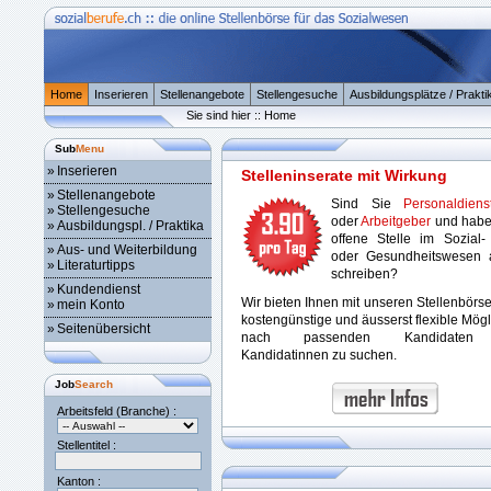
Home
Inserieren
Stellenangebote
Stellengesuche
Ausbildungsplätze / Prakti
Sie sind hier :: Home
Sub
Menu
»
Inserieren
Stelleninserate mit Wirkung
»
Stellenangebote
Sind Sie
Personaldienst
»
Stellengesuche
oder
Arbeitgeber
und habe
»
Ausbildungspl. / Praktika
offene Stelle im Sozial-
»
Aus- und Weiterbildung
oder Gesundheitswesen 
»
Literaturtipps
schreiben?
»
Kundendienst
Wir bieten Ihnen mit unseren Stellenbörs
»
mein Konto
kostengünstige und äusserst flexible Mögl
»
Seitenübersicht
nach passenden Kandidaten
Kandidatinnen zu suchen.
Job
Search
Arbeitsfeld (Branche) :
Stellentitel :
Kanton :