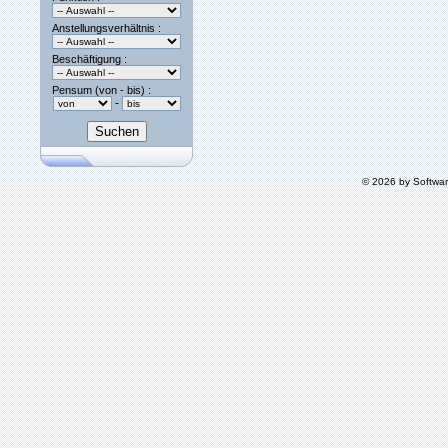
Anstellungsverhältnis :
Beschäftigung :
Pensum (von - bis) :
-
© 2026 by Softwa