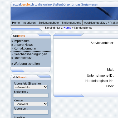
Home
Inserieren
Stellenangebote
Stellengesuche
Ausbildungsplätze / Prakti
Sie sind hier ::
Home
> Kundendienst
Sub
Menu
»
Impressum
Serviceanbieter:
»
unsere News
»
Kontaktformular
»
Geschäftsbedingungen
»
Datenschutz
»
Werbung schalten
Mail:
Unternehmens-ID.:
Job
Search
Handelsregister-Nr.:
Arbeitsfeld (Branche) :
IBAN:
Stellentitel :
Kanton :
Arbeitsort :
Funktion :