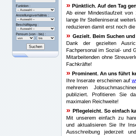
»
Pünktlich. Auf den Tag ge
Funktion :
Ab einer Mindestlaufzeit von
Anstellungsverhältnis :
lange Ihr Stelleninserat weiterl
Beschäftigung :
reduzieren damit erst noch die
»
Pensum (von - bis) :
Gezielt. Beim Suchen un
-
Dank der gezielten Ausric
Fachpersonal im Sozial- und G
Mitarbeitenden ohne Streuverlu
Fachkräfte!
»
Prominent. An uns führt k
Ihre Inserate erscheinen auf
w
mehreren Jobsuchmaschi
publiziert. Profitieren Sie
maximalen Reichweite!
»
Pflegeleicht. So einfach 
Mit unserem einfach zu hand
und aktualisieren Sie Ihr In
Ausschreibung jederzeit u