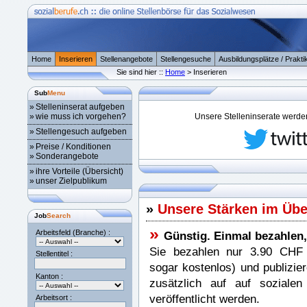
Home
Inserieren
Stellenangebote
Stellengesuche
Ausbildungsplätze / Prakti
Sie sind hier ::
Home
> Inserieren
Sub
Menu
»
Stelleninserat aufgeben
»
wie muss ich vorgehen?
Unsere Stelleninserate werden 
»
Stellengesuch aufgeben
»
Preise / Konditionen
»
Sonderangebote
»
ihre Vorteile (Übersicht)
»
unser Zielpublikum
»
Unsere Stärken im Übe
Job
Search
»
Arbeitsfeld (Branche) :
Günstig. Einmal bezahlen, 
Sie bezahlen nur 3.90 CHF p
Stellentitel :
sogar kostenlos) und publizier
Kanton :
zusätzlich auf auf sozial
veröffentlicht werden.
Arbeitsort :