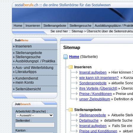
Home
Inserieren
Stellenangebote
Stellengesuche
Ausbildungsplätze / Prakti
Sie sind hier :: Sitemap > Übersicht über die Seitenstruktu
Sub
Menu
»
Inserieren
Sitemap
»
Stellenangebote
Home
(Startseite)
»
Stellengesuche
»
Ausbildungspl. / Praktika
Inserieren
»
Aus- und Weiterbildung
»
Literaturtipps
Inserat aufgeben
» Hier können S
wie kann ich inserieren?
» Kurzan
»
Kundendienst
»
mein Konto
Sonderangebote
» aktuelle Son
ihre Vorteile (Übersicht)
» Übersich
»
Seitenübersicht
Preise / Konditionen
» Preise und
unser Zielpublikum
» Definition 
Job
Search
Stellenangebote
Arbeitsfeld (Branche) :
Stellenangebote
» Aktuelle Stel
Detailsuche
» detaillierte Suche
Stellentitel :
Inserat aufgeben
» Falls Sie ein
Kanton :
Preise und Konditionen
» aktuell