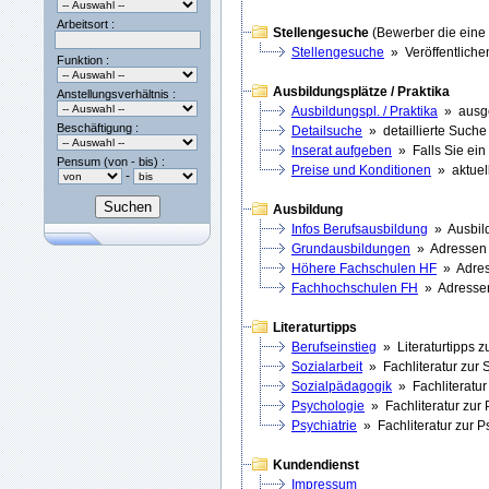
Arbeitsort :
Stellengesuche
(Bewerber die eine 
Stellengesuche
» Veröffentlichen
Funktion :
Ausbildungsplätze / Praktika
Anstellungsverhältnis :
Ausbildungspl. / Praktika
» ausge
Beschäftigung :
Detailsuche
» detaillierte Suche
Inserat aufgeben
» Falls Sie ein
Pensum (von - bis) :
Preise und Konditionen
» aktuell
-
Ausbildung
Infos Berufsausbildung
» Ausbild
Grundausbildungen
» Adressen z
Höhere Fachschulen HF
» Adress
Fachhochschulen FH
» Adressen 
Literaturtipps
Berufseinstieg
» Literaturtipps zu
Sozialarbeit
» Fachliteratur zur S
Sozialpädagogik
» Fachliteratur
Psychologie
» Fachliteratur zur
Psychiatrie
» Fachliteratur zur Ps
Kundendienst
Impressum