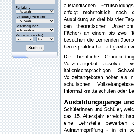
ausländischen Berufsbildung
Funktion :
erfolgt mehrheitlich nach 
Anstellungsverhältnis :
Ausbildung an drei bis vier Ta
den theoretischen Unterrich
Beschäftigung :
Fächer) an einem bis zwei Ta
Pensum (von - bis) :
besuchen die Lernenden überbet
-
berufspraktische Fertigkeiten ve
Die berufliche Grundbild
Vollzeitangebot absolviert
italienischsprachigen Sch
Vollzeitangeboten höher als 
schulischen Vollzeitangebo
Informatikmittelschulen oder L
Ausbildungsgänge un
Schülerinnen und Schüler, wel
das 15. Altersjahr erreicht h
eine Lehrstelle bewerben 
Aufnahmeprüfung - in ein sch