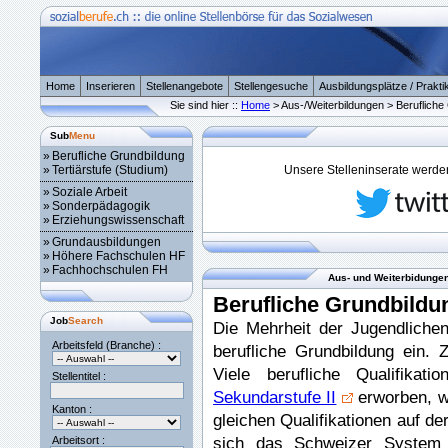
Home
Inserieren
Stellenangebote
Stellengesuche
Ausbildungsplätze / Prakti
Sie sind hier ::
Home
> Aus-/Weiterbildungen > Berufliche
Sub
Menu
»
Berufliche Grundbildung
»
Tertiärstufe (Studium)
Unsere Stelleninserate werden 
»
Soziale Arbeit
»
Sonderpädagogik
»
Erziehungswissenschaft
»
Grundausbildungen
»
Höhere Fachschulen HF
»
Fachhochschulen FH
Aus- und Weiterbidungen
Berufliche Grundbildu
Job
Search
Die Mehrheit der Jugendlichen
Arbeitsfeld (Branche) :
berufliche Grundbildung ein.
Viele berufliche Qualifika
Stellentitel :
Sekundarstufe II
erworben, w
Kanton :
gleichen Qualifikationen auf de
sich das Schweizer System v
Arbeitsort :