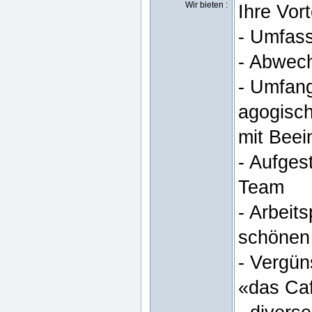
Wir bieten :
Ihre Vort
- Umfass
- Abwec
- Umfang
agogisch
mit Beei
- Aufgest
Team
- Arbeit
schönen 
- Vergün
«das Ca