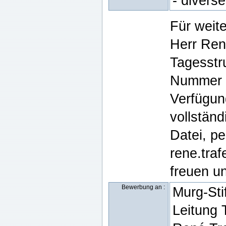
- divers
Für weit
Herr René
Tagesstr
Nummer 0
Verfügung
vollstän
Datei, pe
rene.traf
freuen un
Bewerbung an :
Murg-Sti
Leitung 