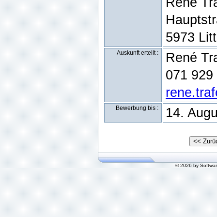
René Tra
Hauptst
5973 Lit
Auskunft erteilt :
René Tra
071 929
rene.tra
Bewerbung bis :
14. Augu
© 2026 by Softwa