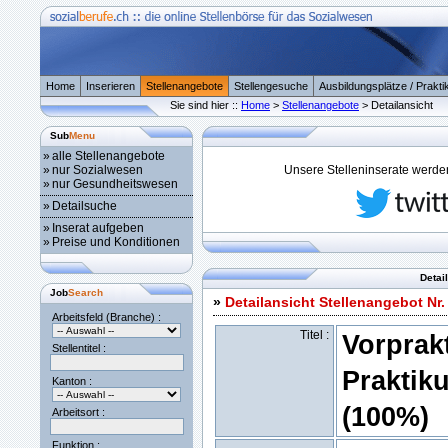
Home
Inserieren
Stellenangebote
Stellengesuche
Ausbildungsplätze / Prakti
Sie sind hier ::
Home
>
Stellenangebote
> Detailansicht
Sub
Menu
»
alle Stellenangebote
»
nur Sozialwesen
Unsere Stelleninserate werden 
»
nur Gesundheitswesen
»
Detailsuche
»
Inserat aufgeben
»
Preise und Konditionen
Detai
Job
Search
»
Detailansicht Stellenangebot Nr
Arbeitsfeld (Branche) :
Titel :
Vorprakt
Stellentitel :
Praktik
Kanton :
(100%)
Arbeitsort :
Funktion :