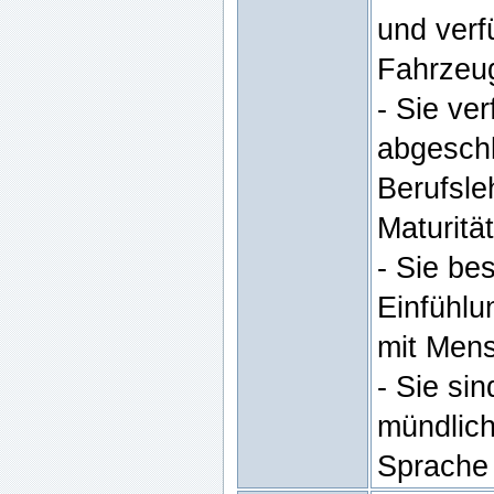
und verf
Fahrzeu
- Sie ve
abgeschl
Berufsle
Maturität
- Sie be
Einfühl
mit Men
- Sie si
mündlich
Sprache