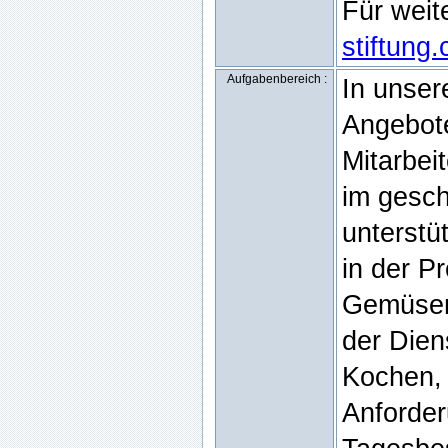
Für weit
stiftung.
Aufgabenbereich :
In unser
Angebote
Mitarbei
im gesc
unterstü
in der P
Gemüserü
der Die
Kochen, 
Anforde