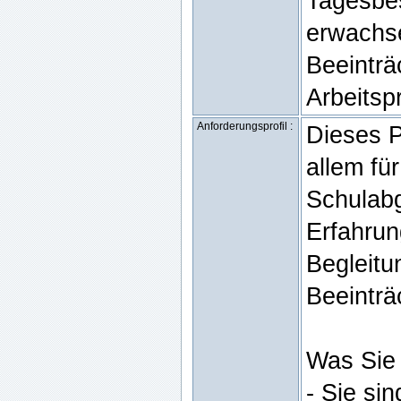
Tagesbes
erwachs
Beeinträ
Arbeitsp
Anforderungsprofil :
Dieses P
allem fü
Schulabg
Erfahrun
Begleitu
Beeinträ
Was Sie 
- Sie si