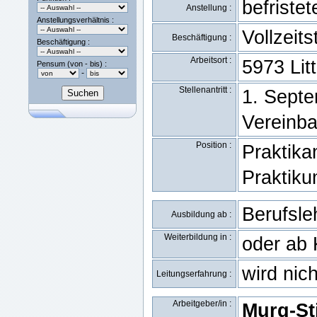
befristet
Anstellung :
Anstellungsverhältnis :
Vollzeits
Beschäftigung :
Beschäftigung :
Arbeitsort :
5973 Lit
Pensum (von - bis) :
-
Stellenantritt :
1. Septe
Vereinb
Position :
Praktika
Praktiku
Berufsle
Ausbildung ab :
Weiterbildung in :
oder ab
wird nic
Leitungserfahrung :
Arbeitgeber/in :
Murg-St