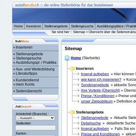
Home
Inserieren
Stellenangebote
Stellengesuche
Ausbildungsplätze / Prakti
Sie sind hier :: Sitemap > Übersicht über die Seitenstruktu
Sub
Menu
»
Inserieren
Sitemap
»
Stellenangebote
Home
(Startseite)
»
Stellengesuche
»
Ausbildungspl. / Praktika
Inserieren
»
Aus- und Weiterbildung
»
Literaturtipps
Inserat aufgeben
» Hier können S
wie kann ich inserieren?
» Kurzan
»
Kundendienst
»
mein Konto
Sonderangebote
» aktuelle Son
ihre Vorteile (Übersicht)
» Übersich
»
Seitenübersicht
Preise / Konditionen
» Preise und
unser Zielpublikum
» Definition 
Job
Search
Stellenangebote
Arbeitsfeld (Branche) :
Stellenangebote
» Aktuelle Stel
Detailsuche
» detaillierte Suche
Stellentitel :
Inserat aufgeben
» Falls Sie ein
Kanton :
Preise und Konditionen
» aktuell