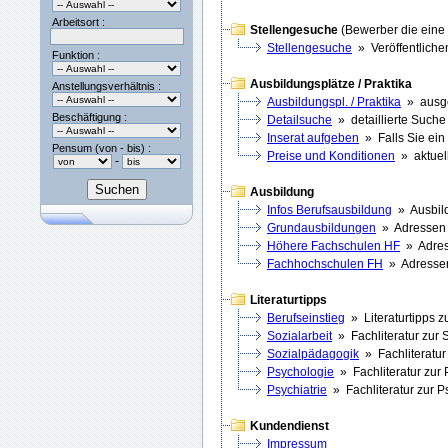
Arbeitsort :
Stellengesuche
(Bewerber die eine 
Stellengesuche
» Veröffentlichen
Funktion :
Ausbildungsplätze / Praktika
Anstellungsverhältnis :
Ausbildungspl. / Praktika
» ausge
Beschäftigung :
Detailsuche
» detaillierte Suche
Inserat aufgeben
» Falls Sie ein
Pensum (von - bis) :
Preise und Konditionen
» aktuell
-
Ausbildung
Infos Berufsausbildung
» Ausbild
Grundausbildungen
» Adressen z
Höhere Fachschulen HF
» Adress
Fachhochschulen FH
» Adressen 
Literaturtipps
Berufseinstieg
» Literaturtipps zu
Sozialarbeit
» Fachliteratur zur S
Sozialpädagogik
» Fachliteratur
Psychologie
» Fachliteratur zur
Psychiatrie
» Fachliteratur zur Ps
Kundendienst
Impressum