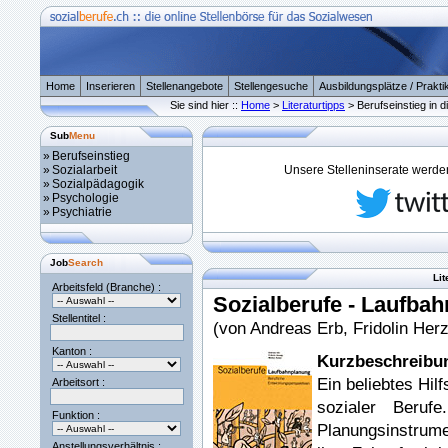
Home
Inserieren
Stellenangebote
Stellengesuche
Ausbildungsplätze / Prakti
Sie sind hier ::
Home
>
Literaturtipps
> Berufseinstieg in di
Sub
Menu
»
Berufseinstieg
»
Sozialarbeit
Unsere Stelleninserate werden 
»
Sozialpädagogik
»
Psychologie
»
Psychiatrie
Job
Search
Lit
Arbeitsfeld (Branche) :
Sozialberufe - Laufba
Stellentitel :
(von Andreas Erb, Fridolin Her
Kanton :
Kurzbeschreibu
Ein beliebtes Hil
Arbeitsort :
sozialer Berufe
Funktion :
Planungsinstrume
Anstellungsverhältnis :