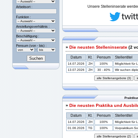
Unsere Stelleninserate werden 
Arbeitsort :
Funktion :
Anstellungsverhältnis :
Beschäftigung :
Pensum (von - bis) :
»
Die neusten Stelleninserate
(2 v
-
Datum
Kt.
Pensum
Stellentitel
14.07.2026
ZH
100%
Möglichkeit für 
13.07.2026
ZH
30 - 40%
Wir suchen diplom
Praktiku
»
Die neusten Praktika und Ausbi
Datum
Kt.
Pensum
Stellentitel
14.07.2026
ZH
100%
Möglichkeit für 
01.06.2026
TG
100%
Vorpraktikum Soz