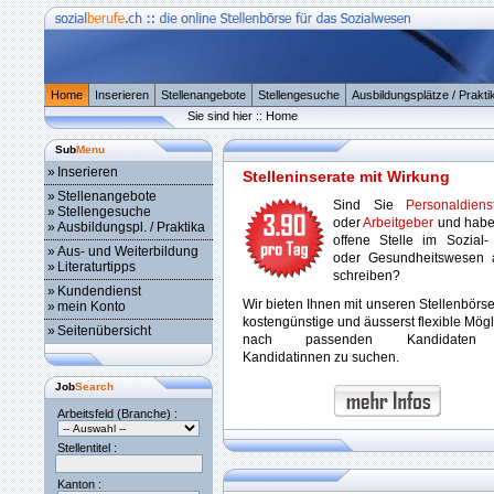
Home
Inserieren
Stellenangebote
Stellengesuche
Ausbildungsplätze / Prakti
Sie sind hier :: Home
Sub
Menu
»
Inserieren
Stelleninserate mit Wirkung
»
Stellenangebote
Sind Sie
Personaldienst
»
Stellengesuche
oder
Arbeitgeber
und habe
»
Ausbildungspl. / Praktika
offene Stelle im Sozial-
»
Aus- und Weiterbildung
oder Gesundheitswesen 
»
Literaturtipps
schreiben?
»
Kundendienst
Wir bieten Ihnen mit unseren Stellenbörs
»
mein Konto
kostengünstige und äusserst flexible Mögl
»
Seitenübersicht
nach passenden Kandidaten
Kandidatinnen zu suchen.
Job
Search
Arbeitsfeld (Branche) :
Stellentitel :
Kanton :