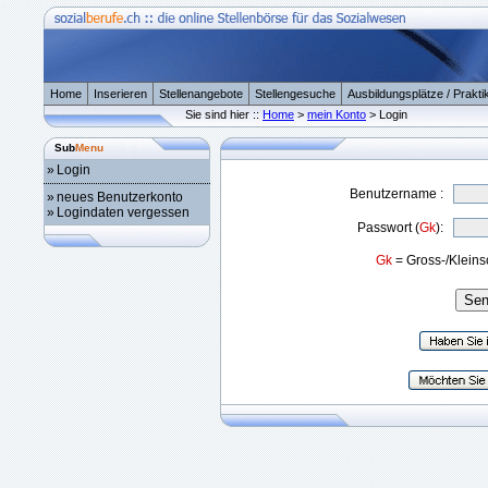
Home
Inserieren
Stellenangebote
Stellengesuche
Ausbildungsplätze / Prakti
Sie sind hier ::
Home
>
mein Konto
> Login
Sub
Menu
»
Login
Benutzername :
»
neues Benutzerkonto
»
Logindaten vergessen
Passwort (
Gk
):
Gk
= Gross-/Kleins