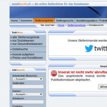
Home
Inserieren
Stellenangebote
Stellengesuche
Ausbildungsplätze / Prakti
Sie sind hier ::
Home
>
Stellenangebote
> Detailansicht
Sub
Menu
»
alle Stellenangebote
»
nur Sozialwesen
Unsere Stelleninserate werden 
»
nur Gesundheitswesen
»
Detailsuche
»
Inserat aufgeben
»
Preise und Konditionen
Detai
Job
Search
Inserat ist nicht mehr abrufba
Arbeitsfeld (Branche) :
Das angeforderte Inserat konnte
Publikationsdauer abgelaufen.
Stellentitel :
Kanton :
Arbeitsort :
Funktion :