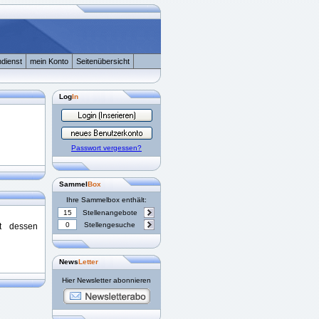
dienst
mein Konto
Seitenübersicht
Log
In
Passwort vergessen?
Sammel
Box
Ihre Sammelbox enthält:
15
Stellenangebote
0
Stellengesuche
st dessen
News
Letter
Hier Newsletter abonnieren