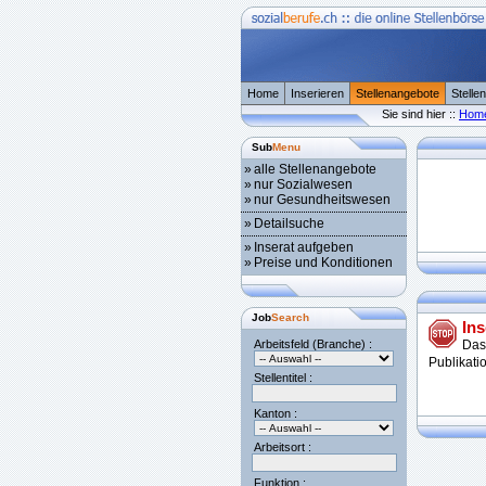
Home
Inserieren
Stellenangebote
Stelle
Sie sind hier ::
Hom
Sub
Menu
»
alle Stellenangebote
»
nur Sozialwesen
»
nur Gesundheitswesen
»
Detailsuche
»
Inserat aufgeben
»
Preise und Konditionen
Job
Search
Ins
Arbeitsfeld (Branche) :
Das
Publikati
Stellentitel :
Kanton :
Arbeitsort :
Funktion :