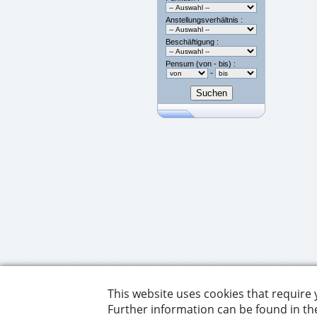
Anstellungsverhältnis :
Beschäftigung :
Pensum (von - bis) :
-