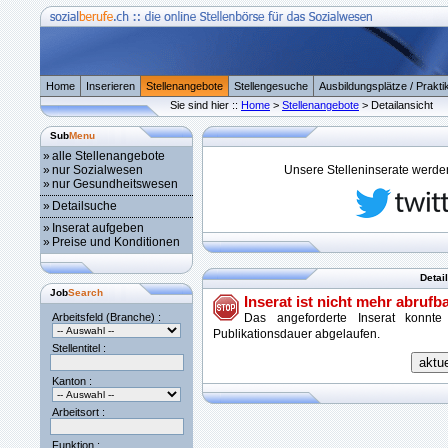
Home
Inserieren
Stellenangebote
Stellengesuche
Ausbildungsplätze / Prakti
Sie sind hier ::
Home
>
Stellenangebote
> Detailansicht
Sub
Menu
»
alle Stellenangebote
»
nur Sozialwesen
Unsere Stelleninserate werden 
»
nur Gesundheitswesen
»
Detailsuche
»
Inserat aufgeben
»
Preise und Konditionen
Detai
Job
Search
Inserat ist nicht mehr abrufba
Arbeitsfeld (Branche) :
Das angeforderte Inserat konnte
Publikationsdauer abgelaufen.
Stellentitel :
Kanton :
Arbeitsort :
Funktion :