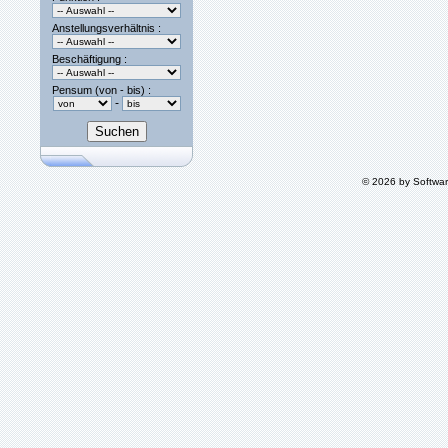
Anstellungsverhältnis :
Beschäftigung :
Pensum (von - bis) :
-
© 2026 by Softwa