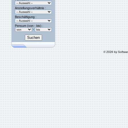
Anstellungsverhältnis :
Beschäftigung :
Pensum (von - bis) :
-
© 2026 by Softwa