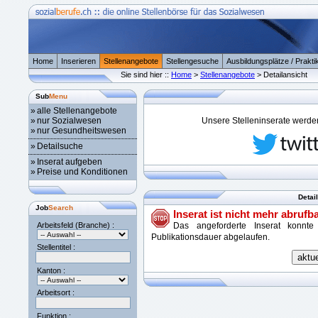
Home
Inserieren
Stellenangebote
Stellengesuche
Ausbildungsplätze / Prakti
Sie sind hier ::
Home
>
Stellenangebote
> Detailansicht
Sub
Menu
»
alle Stellenangebote
»
nur Sozialwesen
Unsere Stelleninserate werden 
»
nur Gesundheitswesen
»
Detailsuche
»
Inserat aufgeben
»
Preise und Konditionen
Detai
Job
Search
Inserat ist nicht mehr abrufba
Arbeitsfeld (Branche) :
Das angeforderte Inserat konnte
Publikationsdauer abgelaufen.
Stellentitel :
Kanton :
Arbeitsort :
Funktion :