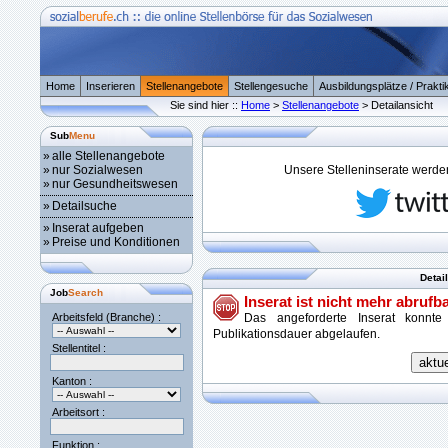
Home
Inserieren
Stellenangebote
Stellengesuche
Ausbildungsplätze / Prakti
Sie sind hier ::
Home
>
Stellenangebote
> Detailansicht
Sub
Menu
»
alle Stellenangebote
»
nur Sozialwesen
Unsere Stelleninserate werden 
»
nur Gesundheitswesen
»
Detailsuche
»
Inserat aufgeben
»
Preise und Konditionen
Detai
Job
Search
Inserat ist nicht mehr abrufba
Arbeitsfeld (Branche) :
Das angeforderte Inserat konnte
Publikationsdauer abgelaufen.
Stellentitel :
Kanton :
Arbeitsort :
Funktion :