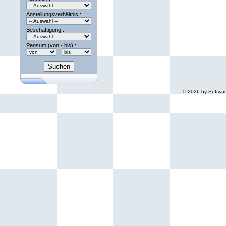
Anstellungsverhältnis :
Beschäftigung :
Pensum (von - bis) :
-
© 2026 by Softwa