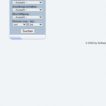
Anstellungsverhältnis :
Beschäftigung :
Pensum (von - bis) :
-
© 2026 by Softwa