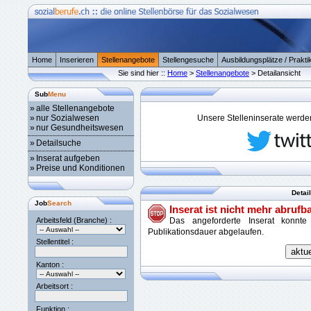
Home
Inserieren
Stellenangebote
Stellengesuche
Ausbildungsplätze / Prakti
Sie sind hier ::
Home
>
Stellenangebote
> Detailansicht
Sub
Menu
»
alle Stellenangebote
»
nur Sozialwesen
Unsere Stelleninserate werden 
»
nur Gesundheitswesen
»
Detailsuche
»
Inserat aufgeben
»
Preise und Konditionen
Detai
Job
Search
Inserat ist nicht mehr abrufba
Arbeitsfeld (Branche) :
Das angeforderte Inserat konnte
Publikationsdauer abgelaufen.
Stellentitel :
Kanton :
Arbeitsort :
Funktion :