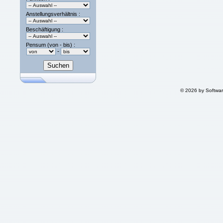
Anstellungsverhältnis :
Beschäftigung :
Pensum (von - bis) :
-
© 2026 by Softwa