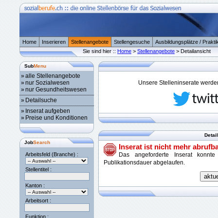
Home
Inserieren
Stellenangebote
Stellengesuche
Ausbildungsplätze / Prakti
Sie sind hier ::
Home
>
Stellenangebote
> Detailansicht
Sub
Menu
»
alle Stellenangebote
»
nur Sozialwesen
Unsere Stelleninserate werden 
»
nur Gesundheitswesen
»
Detailsuche
»
Inserat aufgeben
»
Preise und Konditionen
Detai
Job
Search
Inserat ist nicht mehr abrufba
Arbeitsfeld (Branche) :
Das angeforderte Inserat konnte
Publikationsdauer abgelaufen.
Stellentitel :
Kanton :
Arbeitsort :
Funktion :