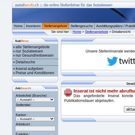
Home
Inserieren
Stellenangebote
Stellengesuche
Ausbildungsplätze / Prakti
Sie sind hier ::
Home
>
Stellenangebote
> Detailansicht
Sub
Menu
»
alle Stellenangebote
»
nur Sozialwesen
Unsere Stelleninserate werden 
»
nur Gesundheitswesen
»
Detailsuche
»
Inserat aufgeben
»
Preise und Konditionen
Detai
Job
Search
Inserat ist nicht mehr abrufba
Arbeitsfeld (Branche) :
Das angeforderte Inserat konnte
Publikationsdauer abgelaufen.
Stellentitel :
Kanton :
Arbeitsort :
Funktion :