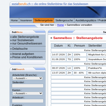
Home
Inserieren
Stellenangebote
Stellengesuche
Ausbildungsplätze / Prakti
Sie sind hier ::
Home
> Sammelbox verwalten
Sub
Menu
Sa
»
alle Stellenangebote
»
Sammelbox :: Stellenangebote
»
nur Sozialwesen
»
nur Gesundheitswesen
Datum
Kt.
Pensum
Stellentitel
»
Detailsuche
Keine Stellenangeb
»
Inserat aufgeben
14.07.2026
ZH
100%
Möglichkeit für L
»
Preise und Konditionen
01.06.2026
TG
100%
Vorpraktikum Sozi
Keine Stellenangeb
08.07.2026
LU
100%
Praktikant*in
Job
Search
13.07.2026
ZH
30 - 40%
Wir suchen diplo
Arbeitsfeld (Branche) :
Keine Stellenangeb
Keine Stellenangeb
Stellentitel :
Keine Stellenangeb
Keine Stellenangeb
Kanton :
Keine Stellenangeb
Arbeitsort :
Keine Stellenangeb
Keine Stellenangeb
Funktion :
Keine Stellenangeb