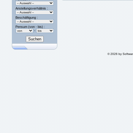
Anstellungsverhältnis :
Beschäftigung :
Pensum (von - bis) :
-
© 2026 by Softwa