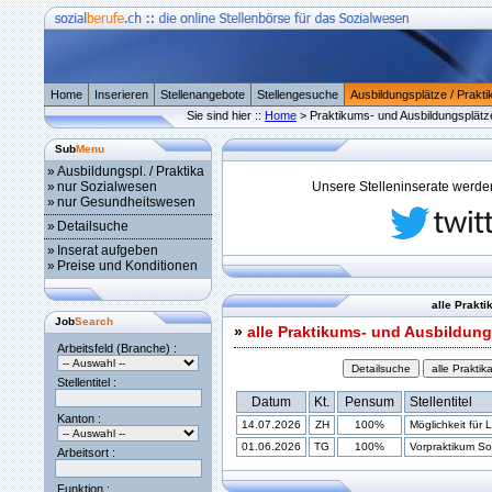
Home
Inserieren
Stellenangebote
Stellengesuche
Ausbildungsplätze / Prakti
Sie sind hier ::
Home
> Praktikums- und Ausbildungsplätz
Sub
Menu
»
Ausbildungspl. / Praktika
»
nur Sozialwesen
Unsere Stelleninserate werden 
»
nur Gesundheitswesen
»
Detailsuche
»
Inserat aufgeben
»
Preise und Konditionen
alle Prakt
Job
Search
»
alle Praktikums- und Ausbildung
Arbeitsfeld (Branche) :
Stellentitel :
Datum
Kt.
Pensum
Stellentitel
Kanton :
14.07.2026
ZH
100%
Möglichkeit für 
01.06.2026
TG
100%
Vorpraktikum Soz
Arbeitsort :
Funktion :