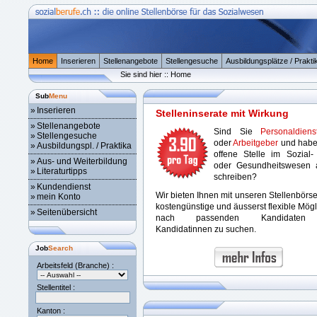
Home
Inserieren
Stellenangebote
Stellengesuche
Ausbildungsplätze / Prakti
Sie sind hier :: Home
Sub
Menu
»
Inserieren
Stelleninserate mit Wirkung
»
Stellenangebote
Sind Sie
Personaldienst
»
Stellengesuche
oder
Arbeitgeber
und habe
»
Ausbildungspl. / Praktika
offene Stelle im Sozial-
»
Aus- und Weiterbildung
oder Gesundheitswesen 
»
Literaturtipps
schreiben?
»
Kundendienst
Wir bieten Ihnen mit unseren Stellenbörs
»
mein Konto
kostengünstige und äusserst flexible Mögl
»
Seitenübersicht
nach passenden Kandidaten
Kandidatinnen zu suchen.
Job
Search
Arbeitsfeld (Branche) :
Stellentitel :
Kanton :