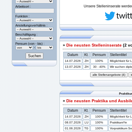
Unsere Stelleninserate werden 
Arbeitsort :
Funktion :
Anstellungsverhältnis :
Beschäftigung :
Pensum (von - bis) :
»
Die neusten Stelleninserate
(2 v
-
Datum
Kt.
Pensum
Stellentitel
14.07.2026
ZH
100%
Möglichkeit für 
13.07.2026
ZH
30 - 40%
Wir suchen diplom
Praktiku
»
Die neusten Praktika und Ausbi
Datum
Kt.
Pensum
Stellentitel
14.07.2026
ZH
100%
Möglichkeit für 
08.07.2026
LU
100%
Praktikant*in
01.06.2026
TG
100%
Vorpraktikum Soz