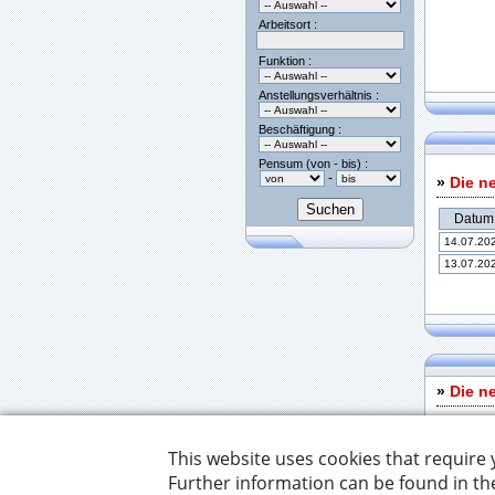
Arbeitsort :
Funktion :
Anstellungsverhältnis :
Beschäftigung :
Pensum (von - bis) :
-
»
Die n
Datum
14.07.20
13.07.20
»
Die n
Datum
14.07.20
08.07.20
01.06.20