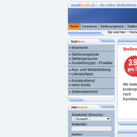
Home
Inserieren
Stellenangebote
Stelle
Sie sind hier :: Hom
Sub
Menu
»
Inserieren
Stelle
»
Stellenangebote
»
Stellengesuche
»
Ausbildungspl. / Praktika
»
Aus- und Weiterbildung
»
Literaturtipps
»
Kundendienst
Wir biet
»
mein Konto
kostengü
»
Seitenübersicht
nach 
Kandida
Job
Search
Arbeitsfeld (Branche) :
Stellentitel :
Kanton :