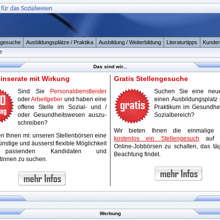
ngesuche
Ausbildungsplätze / Praktika
Ausbildung / Weiterbildung
Literaturtipps
Kunden
e
Das sind wir...
ninserate mit Wirkung
Gratis Stellengesuche
Sind Sie
Personaldienstleister
Suchen Sie eine neue
oder
Arbeitgeber
und haben eine
einen Ausbildungsplatz 
offene Stelle im Sozial- und /
Praktikum im Gesundhei
oder Gesundheitswesen auszu-
Sozialbereich?
schreiben?
Wir bieten Ihnen die einmalige 
en Ihnen mit unseren Stellenbörsen eine
kostenlos ein Stellengesuch
auf u
nstige und äusserst flexible Möglichkeit
Online-Jobbörsen zu schalten, das täg
passenden Kandidaten und
Beachtung findet.
tinnen zu suchen.
Werbung