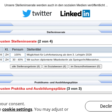
Unsere Stelleninserate werden auch in den sozialen Medien veröffentlicht ...
Stelleninserate
eusten Stelleninserate
(2 von 4)
Kt.
Pensum
Stellentitel
26
ZH
100%
Möglichkeit für Lehrfortsetzung ab dem 3. Lehrjahr 2026
26
ZH
30 - 40%
Wir suchen diplomierte Mitarbeiter/in als Springer/in/Miterzieher...
Praktikums- und Ausbildungsplätze
eusten Praktika und Ausbildungsplätze
(3 von 3)
Kt.
Pensum
Stellentitel
26
ZH
100%
Möglichkeit für Lehrfortsetzung ab dem 3. Lehrjahr 2026
26
LU
100%
Praktikant*in
26
TG
100%
Vorpraktikum Soziale Arbeit / Praktikum Arbeitsagogik