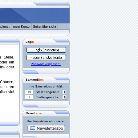
dienst
mein Konto
Seitenübersicht
Log
In
 Stelle,
oder ein
Passwort vergessen?
ts- oder
Sammel
Box
Chance,
nseren
Ihre Sammelbox enthält:
lich viel
15
Stellenangebote
1
Stellengesuche
News
Letter
Hier Newsletter abonnieren