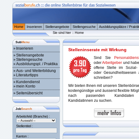
Home
Inserieren
Stellenangebote
Stellengesuche
Ausbildungsplätze / Prakti
Sie sind hier :: Home
Sub
Menu
»
Inserieren
Stelleninserate mit Wirkung
»
Stellenangebote
Sind Sie
Personaldienst
»
Stellengesuche
oder
Arbeitgeber
und habe
»
Ausbildungspl. / Praktika
offene Stelle im Sozial-
»
Aus- und Weiterbildung
oder Gesundheitswesen 
»
Literaturtipps
schreiben?
»
Kundendienst
Wir bieten Ihnen mit unseren Stellenbörs
»
mein Konto
kostengünstige und äusserst flexible Mögl
»
Seitenübersicht
nach passenden Kandidaten
Kandidatinnen zu suchen.
Job
Search
Arbeitsfeld (Branche) :
Stellentitel :
Kanton :