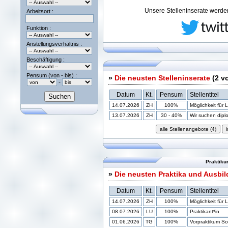
Unsere Stelleninserate werden 
Arbeitsort :
Funktion :
Anstellungsverhältnis :
Beschäftigung :
Pensum (von - bis) :
»
Die neusten Stelleninserate
(2 v
-
Datum
Kt.
Pensum
Stellentitel
14.07.2026
ZH
100%
Möglichkeit für 
13.07.2026
ZH
30 - 40%
Wir suchen diplom
Praktiku
»
Die neusten Praktika und Ausbi
Datum
Kt.
Pensum
Stellentitel
14.07.2026
ZH
100%
Möglichkeit für 
08.07.2026
LU
100%
Praktikant*in
01.06.2026
TG
100%
Vorpraktikum Soz