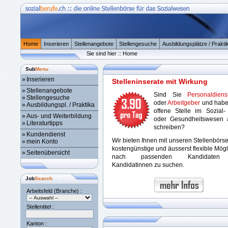
Home
Inserieren
Stellenangebote
Stellengesuche
Ausbildungsplätze / Prakti
Sie sind hier :: Home
Sub
Menu
»
Inserieren
Stelleninserate mit Wirkung
»
Stellenangebote
Sind Sie
Personaldienst
»
Stellengesuche
oder
Arbeitgeber
und habe
»
Ausbildungspl. / Praktika
offene Stelle im Sozial-
»
Aus- und Weiterbildung
oder Gesundheitswesen 
»
Literaturtipps
schreiben?
»
Kundendienst
Wir bieten Ihnen mit unseren Stellenbörs
»
mein Konto
kostengünstige und äusserst flexible Mögl
»
Seitenübersicht
nach passenden Kandidaten
Kandidatinnen zu suchen.
Job
Search
Arbeitsfeld (Branche) :
Stellentitel :
Kanton :