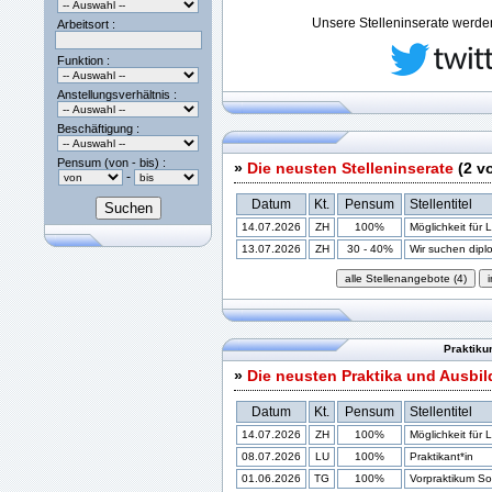
Unsere Stelleninserate werden 
Arbeitsort :
Funktion :
Anstellungsverhältnis :
Beschäftigung :
Pensum (von - bis) :
»
Die neusten Stelleninserate
(2 v
-
Datum
Kt.
Pensum
Stellentitel
14.07.2026
ZH
100%
Möglichkeit für 
13.07.2026
ZH
30 - 40%
Wir suchen diplom
Praktiku
»
Die neusten Praktika und Ausbi
Datum
Kt.
Pensum
Stellentitel
14.07.2026
ZH
100%
Möglichkeit für 
08.07.2026
LU
100%
Praktikant*in
01.06.2026
TG
100%
Vorpraktikum Soz