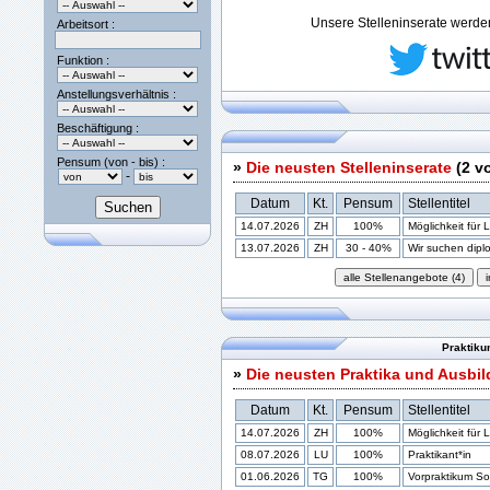
Unsere Stelleninserate werden 
Arbeitsort :
Funktion :
Anstellungsverhältnis :
Beschäftigung :
Pensum (von - bis) :
»
Die neusten Stelleninserate
(2 v
-
Datum
Kt.
Pensum
Stellentitel
14.07.2026
ZH
100%
Möglichkeit für 
13.07.2026
ZH
30 - 40%
Wir suchen diplom
Praktiku
»
Die neusten Praktika und Ausbi
Datum
Kt.
Pensum
Stellentitel
14.07.2026
ZH
100%
Möglichkeit für 
08.07.2026
LU
100%
Praktikant*in
01.06.2026
TG
100%
Vorpraktikum Soz