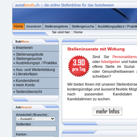
Home
Inserieren
Stellenangebote
Stellengesuche
Ausbildungsplätze / Prakti
Sie sind hier :: Home
Sub
Menu
»
Inserieren
Stelleninserate mit Wirkung
»
Stellenangebote
Sind Sie
Personaldienst
»
Stellengesuche
oder
Arbeitgeber
und habe
»
Ausbildungspl. / Praktika
offene Stelle im Sozial-
»
Aus- und Weiterbildung
oder Gesundheitswesen 
»
Literaturtipps
schreiben?
»
Kundendienst
Wir bieten Ihnen mit unseren Stellenbörs
»
mein Konto
kostengünstige und äusserst flexible Mögl
»
Seitenübersicht
nach passenden Kandidaten
Kandidatinnen zu suchen.
Job
Search
Arbeitsfeld (Branche) :
Stellentitel :
Kanton :