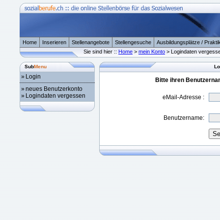
Home
Inserieren
Stellenangebote
Stellengesuche
Ausbildungsplätze / Prakti
Sie sind hier ::
Home
>
mein Konto
> Logindaten vergess
Sub
Menu
Lo
»
Login
Bitte ihren Benutzern
»
neues Benutzerkonto
»
Logindaten vergessen
eMail-Adresse :
Benutzername: