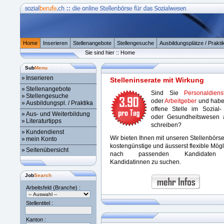
Home
Inserieren
Stellenangebote
Stellengesuche
Ausbildungsplätze / Prakti
Sie sind hier :: Home
Sub
Menu
»
Inserieren
Stelleninserate mit Wirkung
»
Stellenangebote
Sind Sie
Personaldienst
»
Stellengesuche
oder
Arbeitgeber
und habe
»
Ausbildungspl. / Praktika
offene Stelle im Sozial-
»
Aus- und Weiterbildung
oder Gesundheitswesen 
»
Literaturtipps
schreiben?
»
Kundendienst
Wir bieten Ihnen mit unseren Stellenbörs
»
mein Konto
kostengünstige und äusserst flexible Mögl
»
Seitenübersicht
nach passenden Kandidaten
Kandidatinnen zu suchen.
Job
Search
Arbeitsfeld (Branche) :
Stellentitel :
Kanton :