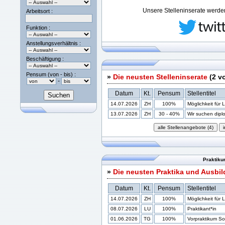
Unsere Stelleninserate werden 
Arbeitsort :
Funktion :
Anstellungsverhältnis :
Beschäftigung :
Pensum (von - bis) :
»
Die neusten Stelleninserate
(2 v
-
Datum
Kt.
Pensum
Stellentitel
14.07.2026
ZH
100%
Möglichkeit für 
13.07.2026
ZH
30 - 40%
Wir suchen diplom
Praktiku
»
Die neusten Praktika und Ausbi
Datum
Kt.
Pensum
Stellentitel
14.07.2026
ZH
100%
Möglichkeit für 
08.07.2026
LU
100%
Praktikant*in
01.06.2026
TG
100%
Vorpraktikum Soz