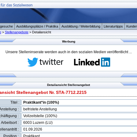
ngesuche
Ausbildungsplätze / Praktika
Ausbildung / Weiterbildung
Literaturtipps
Kunden
e
>
Stellenangebote
> Detailansicht
Werbung
Unsere Stelleninserate werden auch in den sozialen Medien veröffentlicht ...
Detailansicht Stellenangebot
lansicht Stellenangebot Nr. STA-7712.2215
Titel :
Praktikant*in (100%)
Anstellung :
befristete Anstellung
häftigung :
Vollzeitstelle (100%)
Arbeitsort :
6003 Luzern (LU)
ellenantritt :
01.09.2026
Position :
Praktikant