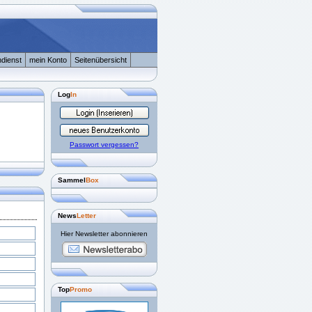
dienst
mein Konto
Seitenübersicht
Log
In
Passwort vergessen?
Sammel
Box
News
Letter
Hier Newsletter abonnieren
Top
Promo