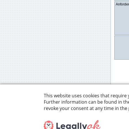
Anforder
Bewe
Ausku
Bewe