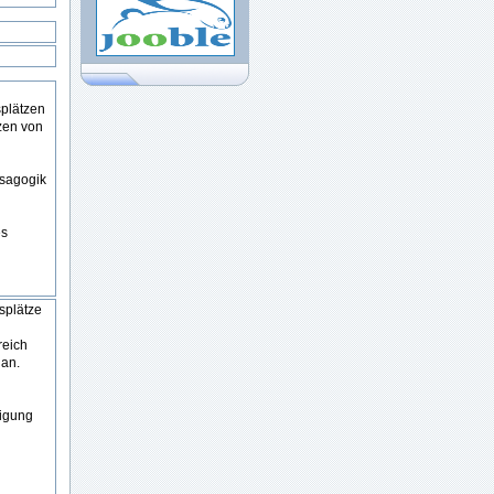
splätzen
zen von
tsagogik
es
tsplätze
reich
 an.
tigung