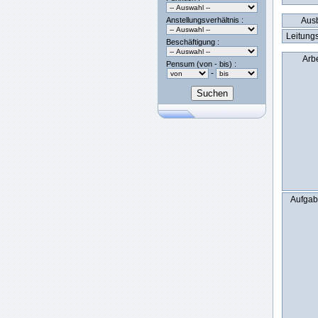
Anstellungsverhältnis :
Ausb
Leitungs
Beschäftigung :
Arbe
Pensum (von - bis) :
-
Aufgab