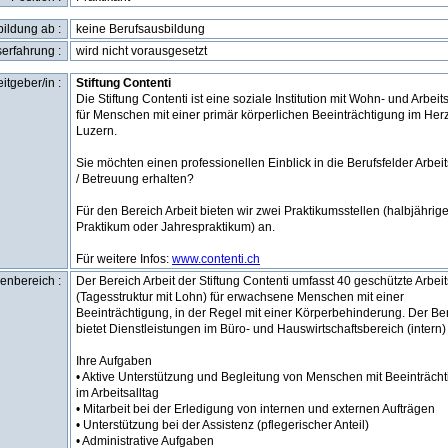
ildung ab :
keine Berufsausbildung
erfahrung :
wird nicht vorausgesetzt
itgeber/in :
Stiftung Contenti
Die Stiftung Contenti ist eine soziale Institution mit Wohn- und Arbeit
für Menschen mit einer primär körperlichen Beeinträchtigung im Her
Luzern.
Sie möchten einen professionellen Einblick in die Berufsfelder Arbei
/ Betreuung erhalten?
Für den Bereich Arbeit bieten wir zwei Praktikumsstellen (halbjährig
Praktikum oder Jahrespraktikum) an.
Für weitere Infos:
www.contenti.ch
enbereich :
Der Bereich Arbeit der Stiftung Contenti umfasst 40 geschützte Arbei
(Tagesstruktur mit Lohn) für erwachsene Menschen mit einer
Beeinträchtigung, in der Regel mit einer Körperbehinderung. Der Be
bietet Dienstleistungen im Büro- und Hauswirtschaftsbereich (intern)
Ihre Aufgaben
• Aktive Unterstützung und Begleitung von Menschen mit Beeinträch
im Arbeitsalltag
• Mitarbeit bei der Erledigung von internen und externen Aufträgen
• Unterstützung bei der Assistenz (pflegerischer Anteil)
• Administrative Aufgaben