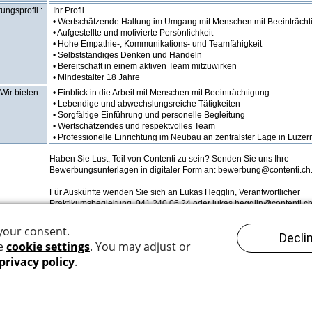
ungsprofil :
Ihr Profil
• Wertschätzende Haltung im Umgang mit Menschen mit Beeinträcht
• Aufgestellte und motivierte Persönlichkeit
• Hohe Empathie-, Kommunikations- und Teamfähigkeit
• Selbstständiges Denken und Handeln
• Bereitschaft in einem aktiven Team mitzuwirken
• Mindestalter 18 Jahre
Wir bieten :
• Einblick in die Arbeit mit Menschen mit Beeinträchtigung
• Lebendige und abwechslungsreiche Tätigkeiten
• Sorgfältige Einführung und personelle Begleitung
• Wertschätzendes und respektvolles Team
• Professionelle Einrichtung im Neubau an zentralster Lage in Luzer
Haben Sie Lust, Teil von Contenti zu sein? Senden Sie uns Ihre
Bewerbungsunterlagen in digitaler Form an: bewerbung@contenti.ch
Für Auskünfte wenden Sie sich an Lukas Hegglin, Verantwortlicher
Praktikumsbegleitung, 041 240 06 24 oder lukas.hegglin@contenti.ch
rbung an :
bewerbung@contenti.ch
nft erteilt :
Lukas Hegglin, Verantwortlicher Praktikumsbegleitung, 041 240 06 
lukas.hegglin@contenti.ch
lukas.hegglin@contenti.ch
rbung bis :