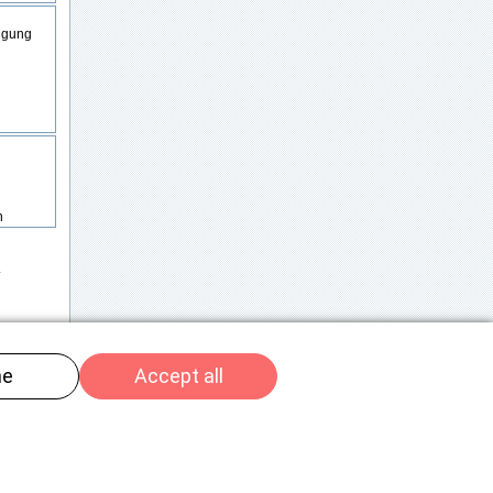
igung
n
.
.
24 oder