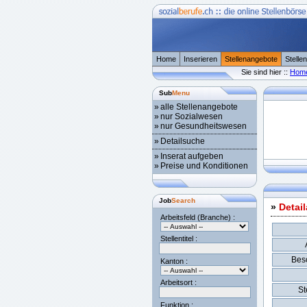
Home
Inserieren
Stellenangebote
Stelle
Sie sind hier ::
Hom
Sub
Menu
»
alle Stellenangebote
»
nur Sozialwesen
»
nur Gesundheitswesen
»
Detailsuche
»
Inserat aufgeben
»
Preise und Konditionen
Job
Search
»
Detai
Arbeitsfeld (Branche) :
Stellentitel :
Besc
Kanton :
Arbeitsort :
St
Funktion :