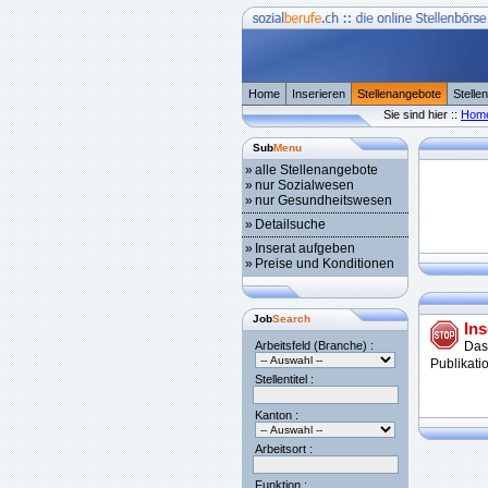
Home
Inserieren
Stellenangebote
Stelle
Sie sind hier ::
Hom
Sub
Menu
»
alle Stellenangebote
»
nur Sozialwesen
»
nur Gesundheitswesen
»
Detailsuche
»
Inserat aufgeben
»
Preise und Konditionen
Job
Search
Ins
Arbeitsfeld (Branche) :
Das
Publikati
Stellentitel :
Kanton :
Arbeitsort :
Funktion :