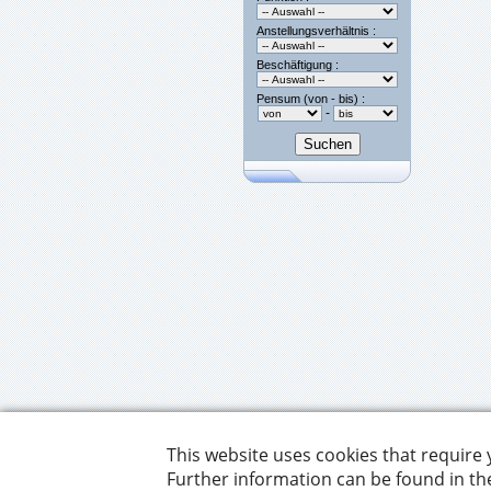
Anstellungsverhältnis :
Beschäftigung :
Pensum (von - bis) :
-