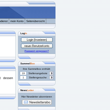
dienst
mein Konto
Seitenübersicht
Log
In
Passwort vergessen?
Sammel
Box
Ihre Sammelbox enthält:
19
Stellenangebote
1
Stellengesuche
st dessen
News
Letter
Hier Newsletter abonnieren