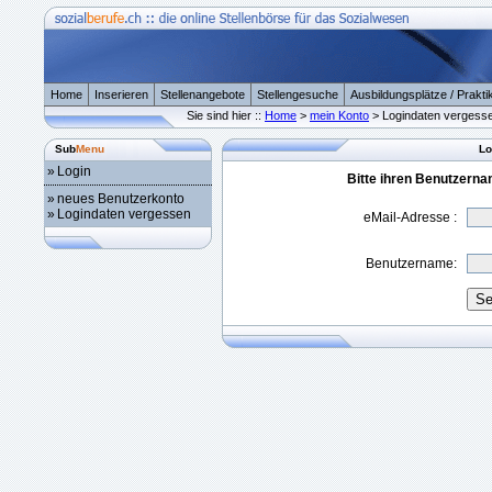
Home
Inserieren
Stellenangebote
Stellengesuche
Ausbildungsplätze / Prakti
Sie sind hier ::
Home
>
mein Konto
> Logindaten vergess
Sub
Menu
Lo
»
Login
Bitte ihren Benutzern
»
neues Benutzerkonto
»
Logindaten vergessen
eMail-Adresse :
Benutzername: