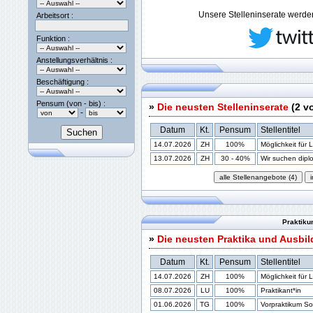
Unsere Stelleninserate werden 
Arbeitsort :
Funktion :
Anstellungsverhältnis :
Beschäftigung :
Pensum (von - bis) :
»
Die neusten Stelleninserate
(2 v
-
Datum
Kt.
Pensum
Stellentitel
14.07.2026
ZH
100%
Möglichkeit für 
13.07.2026
ZH
30 - 40%
Wir suchen diplom
Praktiku
»
Die neusten Praktika und Ausbi
Datum
Kt.
Pensum
Stellentitel
14.07.2026
ZH
100%
Möglichkeit für 
08.07.2026
LU
100%
Praktikant*in
01.06.2026
TG
100%
Vorpraktikum Soz