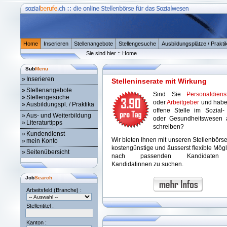
Home
Inserieren
Stellenangebote
Stellengesuche
Ausbildungsplätze / Prakti
Sie sind hier :: Home
Sub
Menu
»
Inserieren
Stelleninserate mit Wirkung
»
Stellenangebote
Sind Sie
Personaldienst
»
Stellengesuche
oder
Arbeitgeber
und habe
»
Ausbildungspl. / Praktika
offene Stelle im Sozial-
»
Aus- und Weiterbildung
oder Gesundheitswesen 
»
Literaturtipps
schreiben?
»
Kundendienst
Wir bieten Ihnen mit unseren Stellenbörs
»
mein Konto
kostengünstige und äusserst flexible Mögl
»
Seitenübersicht
nach passenden Kandidaten
Kandidatinnen zu suchen.
Job
Search
Arbeitsfeld (Branche) :
Stellentitel :
Kanton :