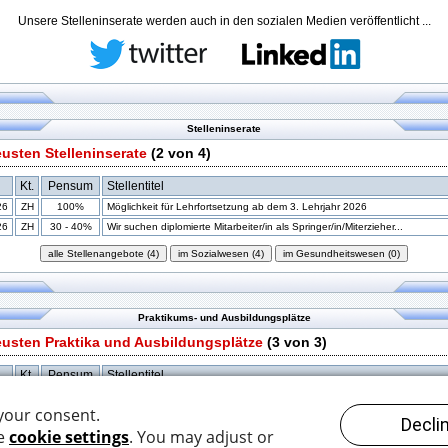
Unsere Stelleninserate werden auch in den sozialen Medien veröffentlicht ...
Stelleninserate
eusten Stelleninserate
(2 von 4)
Kt.
Pensum
Stellentitel
26
ZH
100%
Möglichkeit für Lehrfortsetzung ab dem 3. Lehrjahr 2026
26
ZH
30 - 40%
Wir suchen diplomierte Mitarbeiter/in als Springer/in/Miterzieher...
Praktikums- und Ausbildungsplätze
eusten Praktika und Ausbildungsplätze
(3 von 3)
Kt.
Pensum
Stellentitel
26
ZH
100%
Möglichkeit für Lehrfortsetzung ab dem 3. Lehrjahr 2026
26
LU
100%
Praktikant*in
26
TG
100%
Vorpraktikum Soziale Arbeit / Praktikum Arbeitsagogik