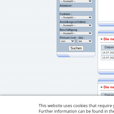
Arbeitsort :
Funktion :
Anstellungsverhältnis :
Beschäftigung :
Pensum (von - bis) :
»
Die n
-
Datum
14.07.20
13.07.20
»
Die n
Datum
14.07.20
08.07.20
01.06.20