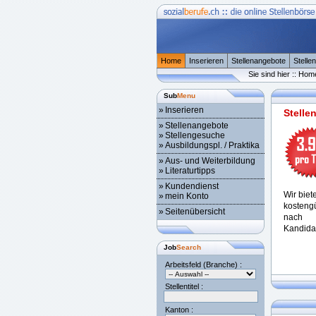
Home
Inserieren
Stellenangebote
Stelle
Sie sind hier :: Hom
Sub
Menu
»
Inserieren
Stelle
»
Stellenangebote
»
Stellengesuche
»
Ausbildungspl. / Praktika
»
Aus- und Weiterbildung
»
Literaturtipps
»
Kundendienst
Wir biet
»
mein Konto
kostengü
»
Seitenübersicht
nach 
Kandida
Job
Search
Arbeitsfeld (Branche) :
Stellentitel :
Kanton :