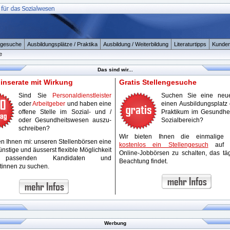
ngesuche
Ausbildungsplätze / Praktika
Ausbildung / Weiterbildung
Literaturtipps
Kunden
e
Das sind wir...
ninserate mit Wirkung
Gratis Stellengesuche
Sind Sie
Personaldienstleister
Suchen Sie eine neue
oder
Arbeitgeber
und haben eine
einen Ausbildungsplatz 
offene Stelle im Sozial- und /
Praktikum im Gesundhei
oder Gesundheitswesen auszu-
Sozialbereich?
schreiben?
Wir bieten Ihnen die einmalige 
en Ihnen mit unseren Stellenbörsen eine
kostenlos ein Stellengesuch
auf u
nstige und äusserst flexible Möglichkeit
Online-Jobbörsen zu schalten, das täg
passenden Kandidaten und
Beachtung findet.
tinnen zu suchen.
Werbung