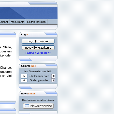
dienst
mein Konto
Seitenübersicht
Log
In
 Stelle,
oder ein
Passwort vergessen?
ts- oder
Sammel
Box
Chance,
nseren
Ihre Sammelbox enthält:
lich viel
5
Stellenangebote
0
Stellengesuche
News
Letter
Hier Newsletter abonnieren