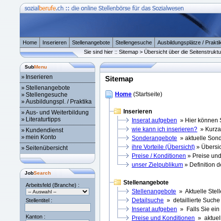
Home
Inserieren
Stellenangebote
Stellengesuche
Ausbildungsplätze / Prakti
Sie sind hier :: Sitemap > Übersicht über die Seitenstruktu
Sub
Menu
»
Inserieren
Sitemap
»
Stellenangebote
Home
(Startseite)
»
Stellengesuche
»
Ausbildungspl. / Praktika
Inserieren
»
Aus- und Weiterbildung
»
Literaturtipps
Inserat aufgeben
» Hier können S
wie kann ich inserieren?
» Kurzan
»
Kundendienst
»
mein Konto
Sonderangebote
» aktuelle Son
ihre Vorteile (Übersicht)
» Übersich
»
Seitenübersicht
Preise / Konditionen
» Preise und
unser Zielpublikum
» Definition 
Job
Search
Stellenangebote
Arbeitsfeld (Branche) :
Stellenangebote
» Aktuelle Stel
Detailsuche
» detaillierte Suche
Stellentitel :
Inserat aufgeben
» Falls Sie ein
Kanton :
Preise und Konditionen
» aktuell