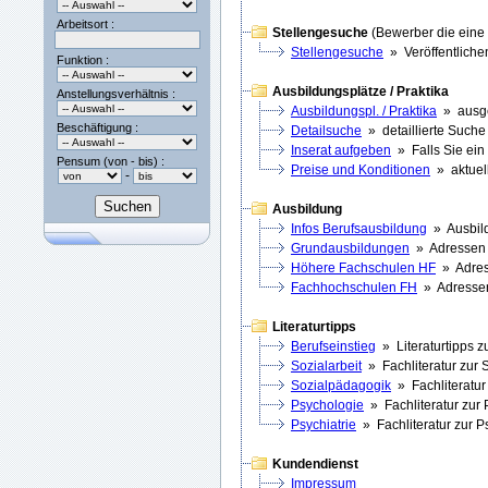
Arbeitsort :
Stellengesuche
(Bewerber die eine 
Stellengesuche
» Veröffentlichen
Funktion :
Ausbildungsplätze / Praktika
Anstellungsverhältnis :
Ausbildungspl. / Praktika
» ausge
Beschäftigung :
Detailsuche
» detaillierte Suche
Inserat aufgeben
» Falls Sie ein
Pensum (von - bis) :
Preise und Konditionen
» aktuell
-
Ausbildung
Infos Berufsausbildung
» Ausbild
Grundausbildungen
» Adressen z
Höhere Fachschulen HF
» Adress
Fachhochschulen FH
» Adressen 
Literaturtipps
Berufseinstieg
» Literaturtipps zu
Sozialarbeit
» Fachliteratur zur S
Sozialpädagogik
» Fachliteratur
Psychologie
» Fachliteratur zur
Psychiatrie
» Fachliteratur zur Ps
Kundendienst
Impressum