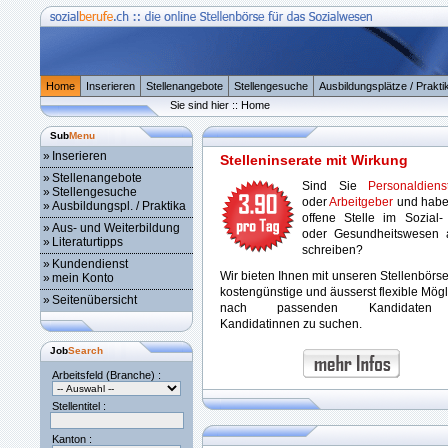
Home
Inserieren
Stellenangebote
Stellengesuche
Ausbildungsplätze / Prakti
Sie sind hier :: Home
Sub
Menu
»
Inserieren
Stelleninserate mit Wirkung
»
Stellenangebote
Sind Sie
Personaldienst
»
Stellengesuche
oder
Arbeitgeber
und habe
»
Ausbildungspl. / Praktika
offene Stelle im Sozial-
»
Aus- und Weiterbildung
oder Gesundheitswesen 
»
Literaturtipps
schreiben?
»
Kundendienst
Wir bieten Ihnen mit unseren Stellenbörs
»
mein Konto
kostengünstige und äusserst flexible Mögl
»
Seitenübersicht
nach passenden Kandidaten
Kandidatinnen zu suchen.
Job
Search
Arbeitsfeld (Branche) :
Stellentitel :
Kanton :