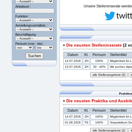
Unsere Stelleninserate werden 
Arbeitsort :
Funktion :
Anstellungsverhältnis :
Beschäftigung :
Pensum (von - bis) :
»
Die neusten Stelleninserate
(2 v
-
Datum
Kt.
Pensum
Stellentitel
14.07.2026
ZH
100%
Möglichkeit für 
13.07.2026
ZH
30 - 40%
Wir suchen diplom
Praktiku
»
Die neusten Praktika und Ausbi
Datum
Kt.
Pensum
Stellentitel
14.07.2026
ZH
100%
Möglichkeit für 
01.06.2026
TG
100%
Vorpraktikum Soz