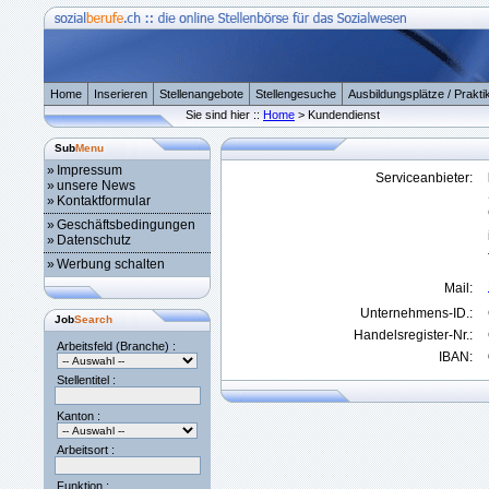
Home
Inserieren
Stellenangebote
Stellengesuche
Ausbildungsplätze / Prakti
Sie sind hier ::
Home
> Kundendienst
Sub
Menu
»
Impressum
Serviceanbieter:
»
unsere News
»
Kontaktformular
»
Geschäftsbedingungen
»
Datenschutz
»
Werbung schalten
Mail:
Unternehmens-ID.:
Job
Search
Handelsregister-Nr.:
Arbeitsfeld (Branche) :
IBAN:
Stellentitel :
Kanton :
Arbeitsort :
Funktion :