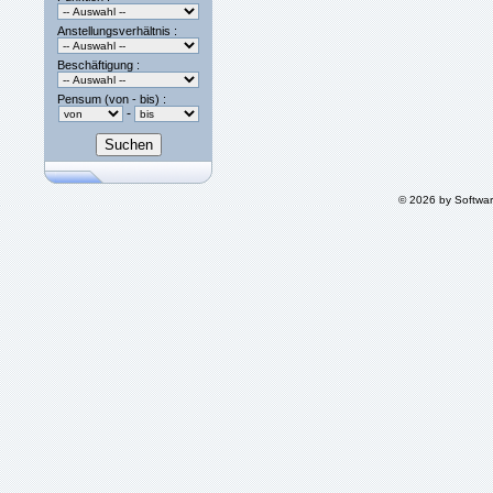
Anstellungsverhältnis :
Beschäftigung :
Pensum (von - bis) :
-
© 2026 by Softwa