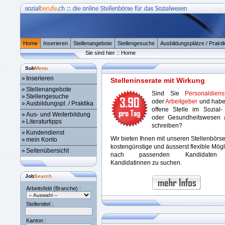
Home
Inserieren
Stellenangebote
Stellengesuche
Ausbildungsplätze / Prakti
Sie sind hier :: Home
Sub
Menu
»
Inserieren
Stelleninserate mit Wirkung
»
Stellenangebote
Sind Sie
Personaldienst
»
Stellengesuche
oder
Arbeitgeber
und habe
»
Ausbildungspl. / Praktika
offene Stelle im Sozial-
»
Aus- und Weiterbildung
oder Gesundheitswesen 
»
Literaturtipps
schreiben?
»
Kundendienst
Wir bieten Ihnen mit unseren Stellenbörs
»
mein Konto
kostengünstige und äusserst flexible Mögl
»
Seitenübersicht
nach passenden Kandidaten
Kandidatinnen zu suchen.
Job
Search
Arbeitsfeld (Branche) :
Stellentitel :
Kanton :