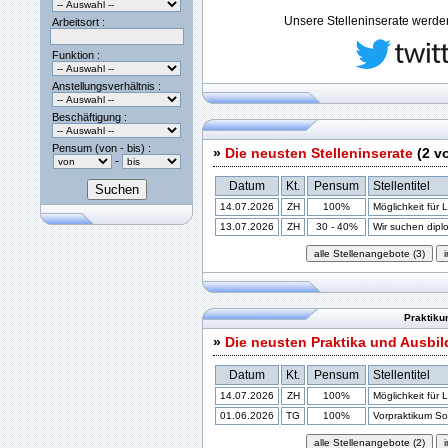
Unsere Stelleninserate werden 
Arbeitsort :
Funktion :
Anstellungsverhältnis :
Beschäftigung :
Pensum (von - bis) :
»
Die neusten Stelleninserate
(2 v
-
Datum
Kt.
Pensum
Stellentitel
14.07.2026
ZH
100%
Möglichkeit für 
13.07.2026
ZH
30 - 40%
Wir suchen diplom
Praktiku
»
Die neusten Praktika und Ausbi
Datum
Kt.
Pensum
Stellentitel
14.07.2026
ZH
100%
Möglichkeit für 
01.06.2026
TG
100%
Vorpraktikum Soz