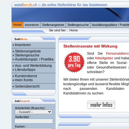
Home
Inserieren
Stellenangebote
Stellengesuche
Ausbildungsplätze / Prakti
Sie sind hier :: Home
Sub
Menu
»
Inserieren
Stelleninserate mit Wirkung
»
Stellenangebote
Sind Sie
Personaldienst
»
Stellengesuche
oder
Arbeitgeber
und habe
»
Ausbildungspl. / Praktika
offene Stelle im Sozial-
»
Aus- und Weiterbildung
oder Gesundheitswesen 
»
Literaturtipps
schreiben?
»
Kundendienst
Wir bieten Ihnen mit unseren Stellenbörs
»
mein Konto
kostengünstige und äusserst flexible Mögl
»
Seitenübersicht
nach passenden Kandidaten
Kandidatinnen zu suchen.
Job
Search
Arbeitsfeld (Branche) :
Stellentitel :
Kanton :