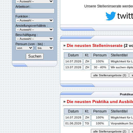
Unsere Stelleninserate werden 
Arbeitsort :
Funktion :
Anstellungsverhältnis :
Beschäftigung :
Pensum (von - bis) :
»
Die neusten Stelleninserate
(2 v
-
Datum
Kt.
Pensum
Stellentitel
14.07.2026
ZH
100%
Möglichkeit für 
13.07.2026
ZH
30 - 40%
Wir suchen diplom
Praktiku
»
Die neusten Praktika und Ausbi
Datum
Kt.
Pensum
Stellentitel
14.07.2026
ZH
100%
Möglichkeit für 
01.06.2026
TG
100%
Vorpraktikum Soz