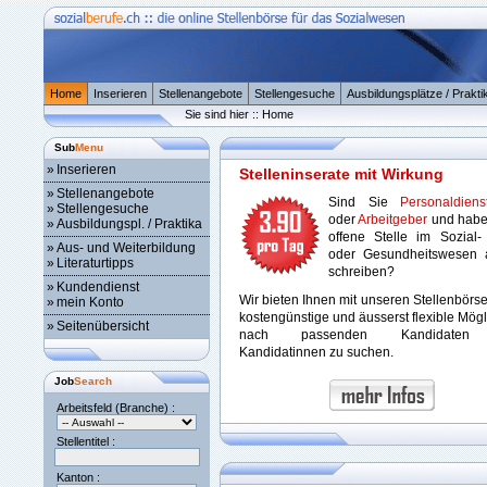
Home
Inserieren
Stellenangebote
Stellengesuche
Ausbildungsplätze / Prakti
Sie sind hier :: Home
Sub
Menu
»
Inserieren
Stelleninserate mit Wirkung
»
Stellenangebote
Sind Sie
Personaldienst
»
Stellengesuche
oder
Arbeitgeber
und habe
»
Ausbildungspl. / Praktika
offene Stelle im Sozial-
»
Aus- und Weiterbildung
oder Gesundheitswesen 
»
Literaturtipps
schreiben?
»
Kundendienst
Wir bieten Ihnen mit unseren Stellenbörs
»
mein Konto
kostengünstige und äusserst flexible Mögl
»
Seitenübersicht
nach passenden Kandidaten
Kandidatinnen zu suchen.
Job
Search
Arbeitsfeld (Branche) :
Stellentitel :
Kanton :