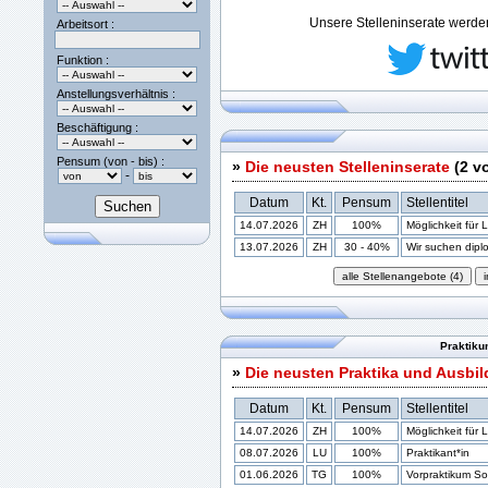
Unsere Stelleninserate werden 
Arbeitsort :
Funktion :
Anstellungsverhältnis :
Beschäftigung :
Pensum (von - bis) :
»
Die neusten Stelleninserate
(2 v
-
Datum
Kt.
Pensum
Stellentitel
14.07.2026
ZH
100%
Möglichkeit für 
13.07.2026
ZH
30 - 40%
Wir suchen diplom
Praktiku
»
Die neusten Praktika und Ausbi
Datum
Kt.
Pensum
Stellentitel
14.07.2026
ZH
100%
Möglichkeit für 
08.07.2026
LU
100%
Praktikant*in
01.06.2026
TG
100%
Vorpraktikum Soz