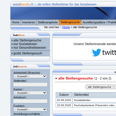
Home
Inserieren
Stellenangebote
Stellengesuche
Ausbildungsplätze / Prakti
Sie sind hier ::
Home
> alle Stellengesuche
Sub
Menu
»
alle Stellengesuche
»
nur Sozialwesen
Unsere Stelleninserate werden 
»
nur Gesundheitswesen
»
gratis Stellengesuch
Job
Search
a
Arbeitsfeld (Branche) :
»
alle Stellengesuche
(1 - 2 von 2)
Stellentitel :
Kanton :
Datum
Stellentitel
Arbeitsort :
02.08.2026
Sozialarbeiter
15.06.2026
Fachmitarbeiterin Prävention oder .
Funktion :
Anstellungsverhältnis :