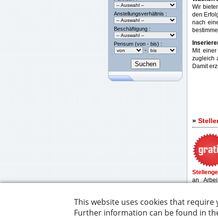
Wir biete
Anstellungsverhältnis :
den Erfolg
nach ein
Beschäftigung :
bestimmen
Inserieren
Pensum (von - bis) :
-
Mit eine
zugleich 
Damit erz
»
Stell
Stelleng
an Arbei
präsentie
Nutzen Si