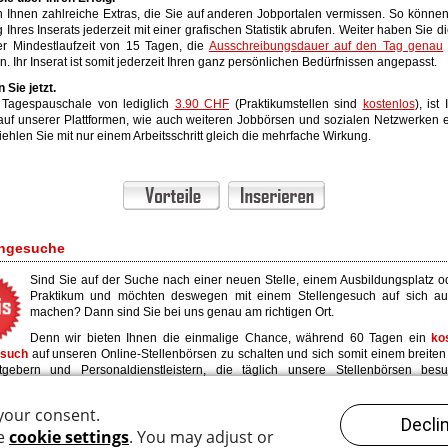
n Ihnen zahlreiche Extras, die Sie auf anderen Jobportalen vermissen. So könne
 Ihres Inserats jederzeit mit einer grafischen Statistik abrufen. Weiter haben Sie di
er Mindestlaufzeit von 15 Tagen, die
Ausschreibungsdauer auf den Tag genau
. Ihr Inserat ist somit jederzeit Ihren ganz persönlichen Bedürfnissen angepasst.
 Sie jetzt.
r Tagespauschale von lediglich
3.90 CHF
(Praktikumstellen sind
kostenlos
), ist
auf unserer Plattformen, wie auch weiteren Jobbörsen und sozialen Netzwerken er
iehlen Sie mit nur einem Arbeitsschritt gleich die mehrfache Wirkung.
engesuche
Sind Sie auf der Suche nach einer neuen Stelle, einem Ausbildungsplatz 
Praktikum und möchten deswegen mit einem Stellengesuch auf sich a
machen? Dann sind Sie bei uns genau am richtigen Ort.
Denn wir bieten Ihnen die einmalige Chance, während 60 Tagen ein
ko
esuch
auf unseren Online-Stellenbörsen zu schalten und sich somit einem breite
tgebern und Personaldienstleistern, die täglich unsere Stellenbörsen bes
ren.
e die Gelegenheit und geben Sie gleich jetzt Ihr Stellengesuch auf.