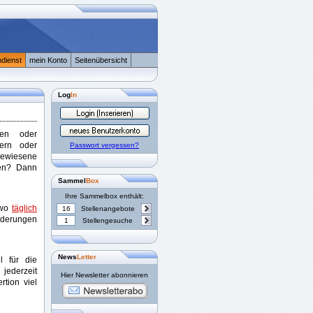
dienst
mein Konto
Seitenübersicht
Log
In
nen oder
gern oder
Passwort vergessen?
ewiesene
uen? Dann
Sammel
Box
Ihre Sammelbox enthält:
 wo
täglich
16
Stellenangebote
derungen
1
Stellengesuche
News
Letter
l für die
 jederzeit
Hier Newsletter abonnieren
tion viel