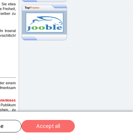
n Sie etwa
Top
Promo
e Freiheit,
selber zu
 Ihr Inserat
sichtlich!
oder einem
ufmerksam
stenloses
n Publikum
uchen, zu