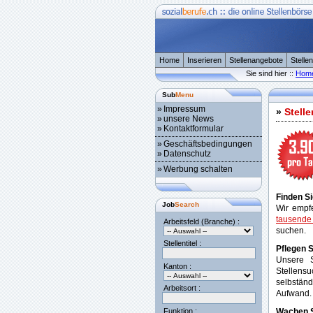
Home
Inserieren
Stellenangebote
Stelle
Sie sind hier ::
Hom
Sub
Menu
»
Impressum
»
Stelle
»
unsere News
»
Kontaktformular
»
Geschäftsbedingungen
»
Datenschutz
»
Werbung schalten
Finden Si
Job
Search
Wir empfe
tausende
Arbeitsfeld (Branche) :
suchen.
Stellentitel :
Pflegen S
Unsere S
Kanton :
Stellensu
selbstän
Arbeitsort :
Aufwand.
Funktion :
Wachen Si