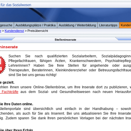
ngesuche
Ausbildungsplätze / Praktika
Ausbildung / Weiterbildung
Literaturtipps
Kunden
e
>
Kundendienst
> Preisübersicht
Stelleninserate
ninserate
Suchen Sie nach qualifizierten Sozialarbeitern, Sozialpädagogin
Pflegefachfrauen, fähigen Ärzten, Krankenschwestern, Psychiatriepfle
Lehrerinnen? Haben Sie freie Stellen für angehende oder ausg
Therapeuten, Beraterinnen, Kleinkindererzieher oder Betreuungsfachfra
sind Sie bei uns genau richtig!
e gezielt.
hlen Ihnen unsere Online-Stellenbörse, um Ihre Inserate dort zu publizieren,
 Fachkräfte
aus dem Sozial- und Gesundheitswesen nach neuen Herausfor
ie Ihre Daten online.
tellenportale sind übersichtlich und einfach in der Handhabung – sowoh
chenden, als auch für Sie als Inserent. Bei uns aktualisieren Sie Ihre Inserate
dig. Zudem sparen Sie dank Ihren persönlichen Vorlagen bei der nächsten Inser
e über Ihren Erfolg.