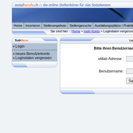
Home
Inserieren
Stellenangebote
Stellengesuche
Ausbildungsplätze / Prakti
Sie sind hier ::
Home
>
mein Konto
> Logindaten vergess
Sub
Menu
Lo
»
Login
Bitte ihren Benutzern
»
neues Benutzerkonto
»
Logindaten vergessen
eMail-Adresse :
Benutzername: